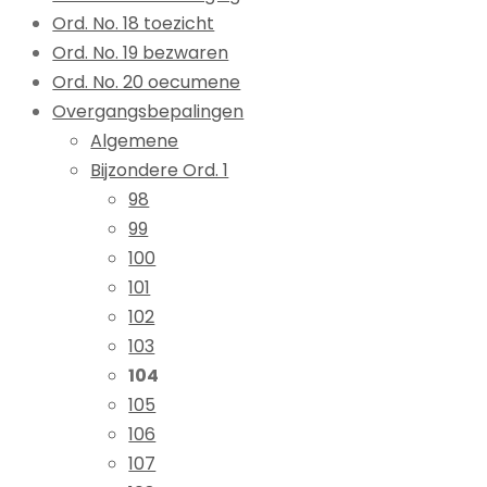
Ord. No. 18 toezicht
Ord. No. 19 bezwaren
Ord. No. 20 oecumene
Overgangsbepalingen
Algemene
Bijzondere Ord. 1
98
99
100
101
102
103
104
105
106
107